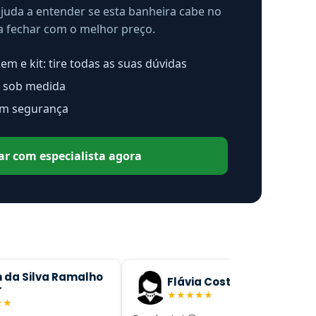
ajuda a entender se esta banheira cabe no
 a fechar com o melhor preço.
m e kit: tire todas as suas dúvidas
 sob medida
om segurança
ar com especialista agora
Flávia Costa
Thyemilly V
★
★
★
★
★
★
★
★
★
★