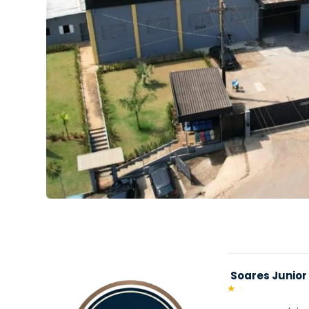
Carlos Soares Junior
Michel
★
★
★
★
★
★
★
★