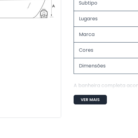
Subtipo
Lugares
Marca
Cores
Dimensões
A banheira completa ac
5 Jatos direcionávei
VER MAIS
1 Entrada de água
1 Saída de água
1 Sucção
2 Entrada de ar (Are
Tubulação de água e