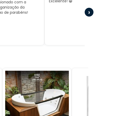
Excelente! 😁
Experiência maravil
›