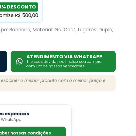
0% DESCONTO
omize R$ 500,00
po: Banheira; Material: Gel Coat; Lugares: Dupla;
ATENDIMENTO VIA WHATSAPP
Tire suas dúvidas ou finalize sua compra
com um de nossos vendedores.
a escolher o melhor produto com o melhor preço e
s especiais
o WhatsApp
saber nossas condições