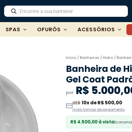
Pesquisar
produtos
SPAS
OFURÔS
ACESSÓRIOS
Início
/
Banheiras
/
Hidro
/ Banhei
Banheira de 
Gel Coat Padr
R$ 5.000,0
por
até
10x de R$ 500,00
mais formas de pagamento
R$ 4.500,00 à vista
Economize