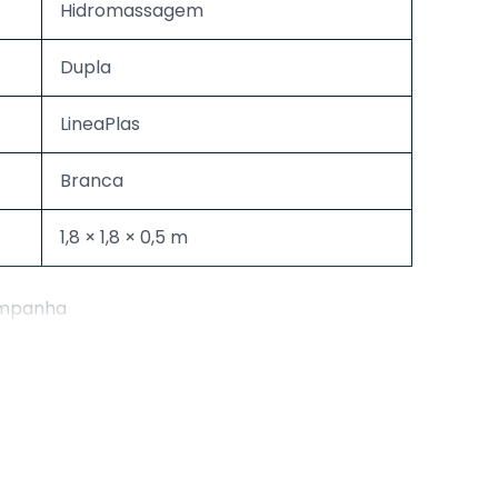
Hidromassagem
Dupla
LineaPlas
Branca
1,8 × 1,8 × 0,5 m
ompanha
s e reguláveis
jador)
 ar