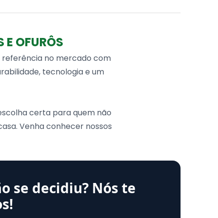
 cv auto-drenante
t (alto brilho) + Fibra de vidro (Espessura de
S E OFURÔS
s referência no mercado com
abilidade, tecnologia e um
 escolha certa para quem não
 casa. Venha conhecer nossos
o se decidiu? Nós te
s!