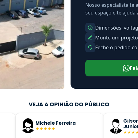
Nosso especialista te 
seu espaço e te ajuda
Dimensões, voltage
Monte um projeto
Feche o pedido c
Fal
VEJA A OPINIÃO DO PÚBLICO
Gilson da Silva Ramalho
e Ferreira
Junior
★
★
★
★
★
★
★