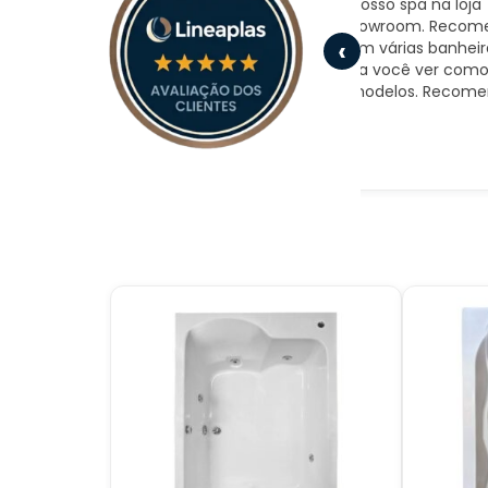
Compramos nosso spa na loja
Excelente em
a
onde fica o showroom. Recomendo
chegou no dia
ento
‹
o local, pois tem várias banheiras
material. Ame
montadas para você ver como são
ótimo preço.
as marcas e modelos. Recomendo!
" a
e