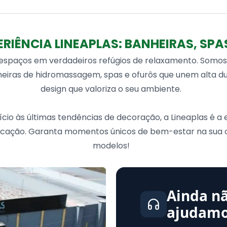
1 MotoBomba de 1/2
Produzida em Gel coa
ERIÊNCIA LINEAPLAS: BANHEIRAS, SPA
4,5 a 5mm)
 espaços em verdadeiros refúgios de relaxamento. Somo
iras de hidromassagem, spas e ofurôs que unem alta dur
design que valoriza o seu ambiente.
cio às últimas tendências de decoração, a Lineaplas é a
ticação. Garanta momentos únicos de bem-estar na sua
modelos!
Ainda nã
ajudamo