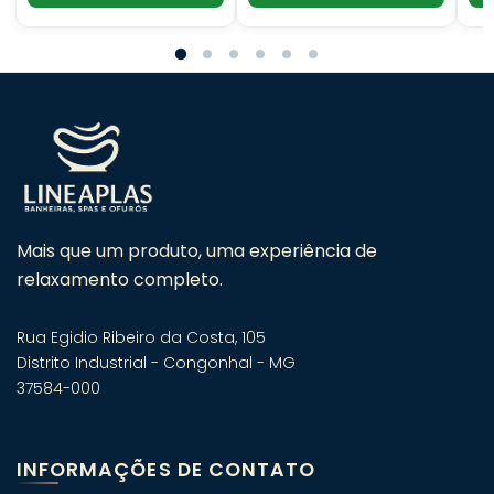
Mais que um produto, uma experiência de
relaxamento completo.
Rua Egidio Ribeiro da Costa, 105
Distrito Industrial - Congonhal - MG
37584-000
Fale com um especialista em
banheiras! 🛁
INFORMAÇÕES DE CONTATO
Atendimento consultivo via WhatsApp.