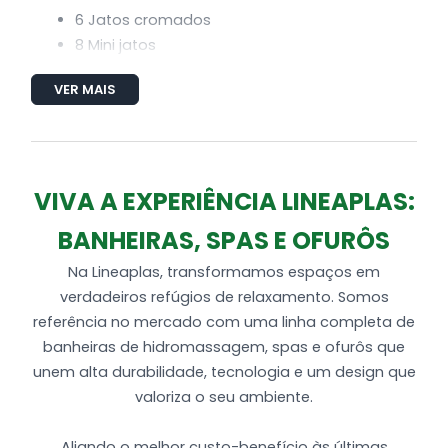
6 Jatos cromados
8 Mini jatos
1 Entrada de água
VER MAIS
1 MotoBomba de 2 cv
1 Saída de água
4 entradas de ar (arejador)
2 Sucções
Tubulaçao de água dos bicos de
VIVA A EXPERIÊNCIA LINEAPLAS:
hidromassagem
BANHEIRAS, SPAS E OFURÔS
Tubulação de ar dos bicos de
hidromassagem
Na Lineaplas, transformamos espaços em
2 Ralos de fundo
verdadeiros refúgios de relaxamento. Somos
Bica Ladrão
referência no mercado com uma linha completa de
Produzida em Acrílico .
banheiras de hidromassagem, spas e ofurôs que
unem alta durabilidade, tecnologia e um design que
valoriza o seu ambiente.
Aliando o melhor custo-benefício às últimas