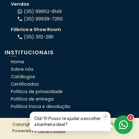
Vendas
(35) 99952-8149
(35) 99939-7260
ORÇAMENTO RÁPIDO
Fábrica e Show Room
Conte o seu projeto e indicamos o
(35) 3112-2181
modelo certo pro seu espaço.
INSTITUCIONAIS
OFERTAS DA SEMANA
Home
Veja condições exclusivas da semana,
Sobre nós
que não estão no site.
Catálogos
Certificados
PRECISA DE AJUDA?
Política de privacidade
Fale direto com nosso time e resolva
Política de entrega
em minutos.
Política troca e devolução
Olá! 👋 Posso te ajudar a escolher
1
Copyright © 2026 Lineaplas CNPJ: 62.522.666/0001-67 |
a banheira ideal?
Powered by
Hungry Digital