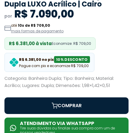
Dupla LUXO Acrílico | Cairo
R$ 7.090,00
por
até
10x de R$ 709,00
mais formas de pagamento
R$ 6.381,00 à vista
Economize: R$ 709,00
R$ 6.381,00 no pix
10% DESCONTO
Pague com pix e economize R$ 709,00
Categoria: Banheira Dupla; Tipo: Banheira; Material:
Acrílico; Lugares: Dupla; Dimensões: 1,98×1,42×0,51
COMPRAR
ATENDIMENTO VIA WHATSAPP
Tire suas dúvidas ou finalize sua compra com um de
nossos vendedores.