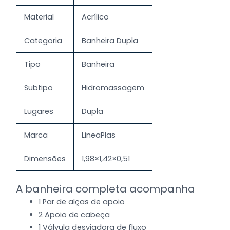
Material
Acrílico
Categoria
Banheira Dupla
Tipo
Banheira
Subtipo
Hidromassagem
Lugares
Dupla
Marca
LineaPlas
Dimensões
1,98×1,42×0,51
A banheira completa acompanha
1 Par de alças de apoio
2 Apoio de cabeça
1 Válvula desviadora de fluxo