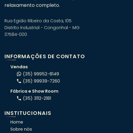
relaxamento completo.
Rua Egidio Ribeiro da Costa, 105
Distrito Industrial - Congonhal - MG
37584-000
Fale com um especialista em
banheiras! 🛁
INFORMAÇÕES DE CONTATO
Atendimento consultivo via WhatsApp.
Vendas
(35) 99952-8149
(35) 99939-7260
ORÇAMENTO RÁPIDO
Fábrica e Show Room
Conte o seu projeto e indicamos o
(35) 3112-2181
modelo certo pro seu espaço.
INSTITUCIONAIS
OFERTAS DA SEMANA
Home
Veja condições exclusivas da semana,
Sobre nós
que não estão no site.