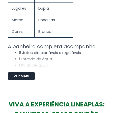
Lugares
Dupla
Marca
LineaPlas
Cores
Branca
A banheira completa acompanha
6 Jatos direcionáveis e reguláveis
1 Entrada de água
1 Saída de água
1 Sucção
VER MAIS
1 Entrada de ar (Arejador)
Tubulação de água e ar
1 MotoBomba de 1/2 cv auto-drenante
Produzida em Gel coat (alto brilho) + Fibra de
VIVA A EXPERIÊNCIA LINEAPLAS:
vidro (Espessura de 4,5 a 5mm)