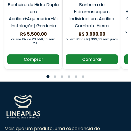
Banheira de Hidro Dupla
Banheira de
em
Hidromassagem
Hi
Acrílico+Aquecedor+Kit
Individual em Acrílico
Ge
Instalação| Gardenia
Combate Hierro
ou 
R$ 5.500,00
R$ 3.990,00
ou em 10x de R$ 550,00 sem
ou em 10x de R$ 399,00 sem juros
juros
Comprar
Comprar
Mais que um produto, uma experiência de