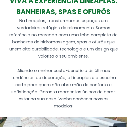
VIVA A EXPERIÊNCIA LINEAPLAS:
Produzida em Gel coat (alto brilho) + Fibra de
BANHEIRAS, SPAS E OFURÔS
vidro (Espessura de 4,5 a 5mm)
Na Lineaplas, transformamos espaços em
verdadeiros refúgios de relaxamento. Somos
referência no mercado com uma linha completa de
banheiras de hidromassagem, spas e ofurôs que
unem alta durabilidade, tecnologia e um design que
valoriza o seu ambiente.
Aliando o melhor custo-benefício às últimas
tendências de decoração, a Lineaplas é a escolha
certa para quem não abre mão de conforto e
sofisticação. Garanta momentos únicos de bem-
estar na sua casa. Venha conhecer nossos
modelos!