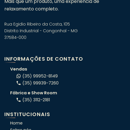
Mais que um produto, uma experiência de
relaxamento completo.
Rua Egidio Ribeiro da Costa, 105
Distrito Industrial - Congonhal - MG
37584-000
Fale com um especialista em
banheiras! 🛁
INFORMAÇÕES DE CONTATO
Atendimento consultivo via WhatsApp.
Vendas
(35) 99952-8149
(35) 99939-7260
ORÇAMENTO RÁPIDO
Fábrica e Show Room
Conte o seu projeto e indicamos o
(35) 3112-2181
modelo certo pro seu espaço.
INSTITUCIONAIS
OFERTAS DA SEMANA
Home
Veja condições exclusivas da semana,