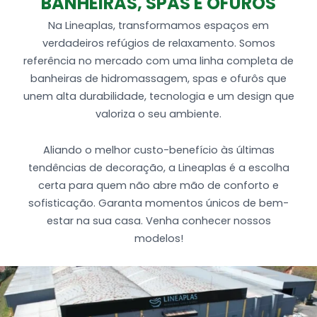
BANHEIRAS, SPAS E OFURÔS
Tubulação de água e ar
1 MotoBomba de 1 cv auto-drenante
Na Lineaplas, transformamos espaços em
Produzida em Gel coat (alto brilho) + Fibra de
verdadeiros refúgios de relaxamento. Somos
vidro (Espessura de 4,5 a 5mm)
referência no mercado com uma linha completa de
banheiras de hidromassagem, spas e ofurôs que
unem alta durabilidade, tecnologia e um design que
valoriza o seu ambiente.
Aliando o melhor custo-benefício às últimas
tendências de decoração, a Lineaplas é a escolha
certa para quem não abre mão de conforto e
sofisticação. Garanta momentos únicos de bem-
estar na sua casa. Venha conhecer nossos
modelos!