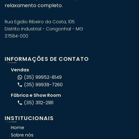
relaxamento completo.
Rua Egidio Ribeiro da Costa, 105
Distrito Industrial - Congonhal - MG
37584-000
Fale com um especialista em
banheiras! 🛁
INFORMAÇÕES DE CONTATO
Atendimento consultivo via WhatsApp.
Vendas
(35) 99952-8149
(35) 99939-7260
ORÇAMENTO RÁPIDO
Fábrica e Show Room
Conte o seu projeto e indicamos o
(35) 3112-2181
modelo certo pro seu espaço.
INSTITUCIONAIS
OFERTAS DA SEMANA
Home
Veja condições exclusivas da semana,
Sobre nós
que não estão no site.