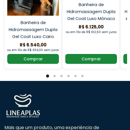
Banheira de
Hidromassagem Dupla
Hi
Gel Coat Luxo Mônaco
em
Banheira de
R$ 6.125,00
Hidromassagem Dupla
ou em 10x de R$ 612,50 sem juros
o
Gel Coat Luxo Cairo
R$ 6.540,00
ou em 10x de R$ 654,00 sem juros
Comprar
Comprar
Mais que um produto, uma experiência de