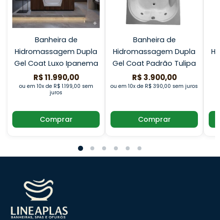
Banheira de
Banheira de
Hidromassagem Dupla
Hidromassagem Dupla
Hi
Gel Coat Luxo Ipanema
Gel Coat Padrão Tulipa
R$ 11.990,00
R$ 3.900,00
ou em 10x de R$ 1.199,00 sem
ou em 10x de R$ 390,00 sem juros
juros
o
Comprar
Comprar