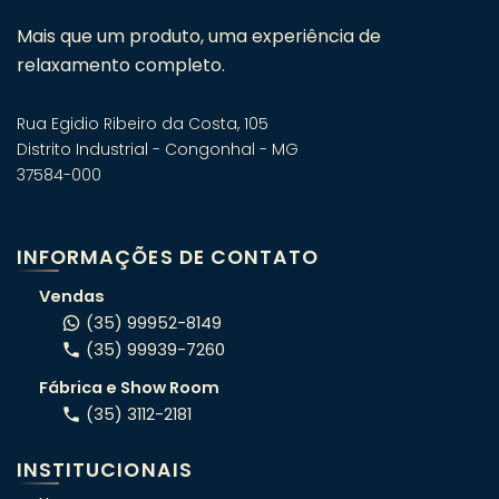
Mais que um produto, uma experiência de
relaxamento completo.
Rua Egidio Ribeiro da Costa, 105
Distrito Industrial - Congonhal - MG
37584-000
Fale com um especialista em
banheiras! 🛁
INFORMAÇÕES DE CONTATO
Atendimento consultivo via WhatsApp.
Vendas
(35) 99952-8149
(35) 99939-7260
ORÇAMENTO RÁPIDO
Fábrica e Show Room
Conte o seu projeto e indicamos o
(35) 3112-2181
modelo certo pro seu espaço.
INSTITUCIONAIS
OFERTAS DA SEMANA