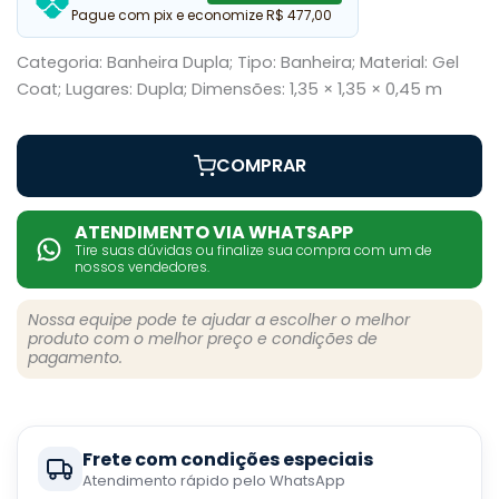
Pague com pix e economize R$ 477,00
Categoria: Banheira Dupla; Tipo: Banheira; Material: Gel
Coat; Lugares: Dupla; Dimensões: 1,35 × 1,35 × 0,45 m
COMPRAR
ATENDIMENTO VIA WHATSAPP
Tire suas dúvidas ou finalize sua compra com um de
nossos vendedores.
Nossa equipe pode te ajudar a escolher o melhor
produto com o melhor preço e condições de
pagamento.
Frete com condições especiais
Atendimento rápido pelo WhatsApp