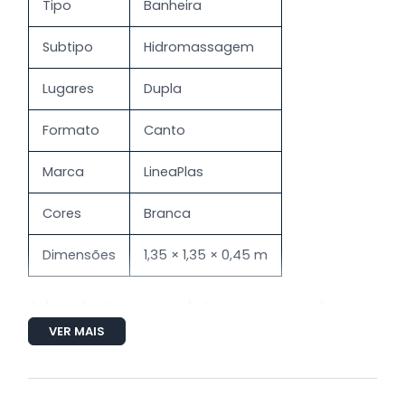
Tipo
Banheira
Subtipo
Hidromassagem
Lugares
Dupla
Formato
Canto
Marca
LineaPlas
Cores
Branca
Dimensões
1,35 × 1,35 × 0,45 m
A banheira completa acompanha
4 Jatos direcionáveis e reguláveis
VER MAIS
6 Mini Jatos (Nas Costas)
1 Par de Alças
3 Encosto de Cabeça (Travesseiros)