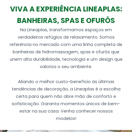
1 Entrada de água
VIVA A EXPERIÊNCIA LINEAPLAS:
1 Saída de água
BANHEIRAS, SPAS E OFURÔS
1 Sucção
4 Entrada de ar (Arejador)
Na Lineaplas, transformamos espaços em
Tubulação de água e ar
verdadeiros refúgios de relaxamento. Somos
1 MotoBomba de 1cv auto-drenante
referência no mercado com uma linha completa de
Produzida em Gel coat (alto brilho) + Fibra de
banheiras de hidromassagem, spas e ofurôs que
vidro (Espessura de 4,5 a 5mm)
unem alta durabilidade, tecnologia e um design que
valoriza o seu ambiente.
Aliando o melhor custo-benefício às últimas
tendências de decoração, a Lineaplas é a escolha
certa para quem não abre mão de conforto e
sofisticação. Garanta momentos únicos de bem-
estar na sua casa. Venha conhecer nossos
modelos!