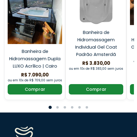
Banheira de
Hidromassagem
Hi
Individual Gel Coat
Ge
Banheira de
Padrão Amsterdã
Hidromassagem Dupla
ou
R$ 3.830,00
LUXO Acrílico | Cairo
ou em 10x de R$ 383,00 sem juros
R$ 7.090,00
ou em 10x de R$ 709,00 sem juros
Comprar
Comprar