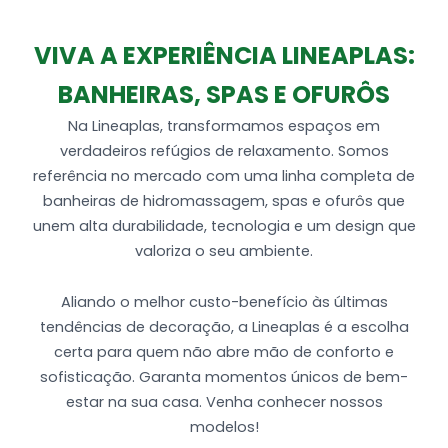
2 Entrada de ar (Arejador)
Tubulação de água e ar
VIVA A EXPERIÊNCIA LINEAPLAS:
1 MotoBomba de 1 cv auto-drenante
Produzida em Acrílico
BANHEIRAS, SPAS E OFURÔS
Na Lineaplas, transformamos espaços em
verdadeiros refúgios de relaxamento. Somos
referência no mercado com uma linha completa de
banheiras de hidromassagem, spas e ofurôs que
unem alta durabilidade, tecnologia e um design que
valoriza o seu ambiente.
Aliando o melhor custo-benefício às últimas
tendências de decoração, a Lineaplas é a escolha
certa para quem não abre mão de conforto e
sofisticação. Garanta momentos únicos de bem-
estar na sua casa. Venha conhecer nossos
modelos!