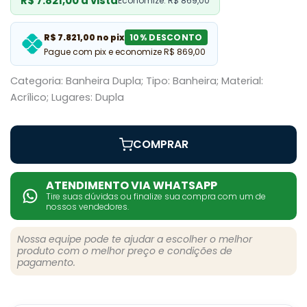
R$ 7.821,00 à vista
Economize: R$ 869,00
R$ 7.821,00 no pix
10% DESCONTO
Pague com pix e economize R$ 869,00
Categoria: Banheira Dupla; Tipo: Banheira; Material:
Acrílico; Lugares: Dupla
COMPRAR
ATENDIMENTO VIA WHATSAPP
Tire suas dúvidas ou finalize sua compra com um de
nossos vendedores.
Nossa equipe pode te ajudar a escolher o melhor
produto com o melhor preço e condições de
pagamento.