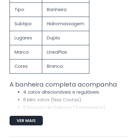
Tipo
Banheira
Subtipo
Hidromassagem
Lugares
Dupla
Marca
LineaPlas
Cores
Branca
A banheira completa acompanha
4 Jatos direcionáveis e reguláveis
8 Mini Jatos (Nas Costas)
2 Encosto de Cabeça (Travesseiros)
1 Entrada de água
VER MAIS
1 Saída de água
1 Sucção