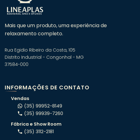
Mais que um produto, uma experiência de
relaxamento completo.
Rua Egidio Ribeiro da Costa, 105
Distrito Industrial - Congonhal - MG
37584-000
Fale com um especialista em
banheiras! 🛁
INFORMAÇÕES DE CONTATO
Atendimento consultivo via WhatsApp.
Vendas
(35) 99952-8149
(35) 99939-7260
ORÇAMENTO RÁPIDO
Fábrica e Show Room
Conte o seu projeto e indicamos o
(35) 3112-2181
modelo certo pro seu espaço.