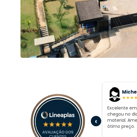
Carlos Soares Junior
Michel
★
★
★
★
★
★
★
★
Compramos nosso spa na loja
Excelente em
a
onde fica o showroom. Recomendo
chegou no dia
ento
‹
o local, pois tem várias banheiras
material. Ame
montadas para você ver como são
ótimo preço.
as marcas e modelos. Recomendo!
" a