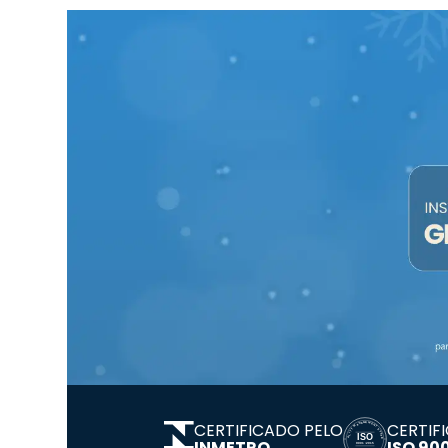
CERTIFICADO PELO
CERTIF
INMETRO
ISO 900