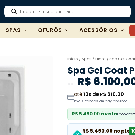
Pesquisar
produtos
SPAS
OFURÔS
ACESSÓRIOS
Início
/
Spas
/
Hidro
/ Spa Gel Coa
Spa Gel Coat 
R$ 6.100,0
por
até
10x de R$ 610,00
mais formas de pagamento
R$ 5.490,00 à vista
Economize
R$ 5.490,00 no pix
1