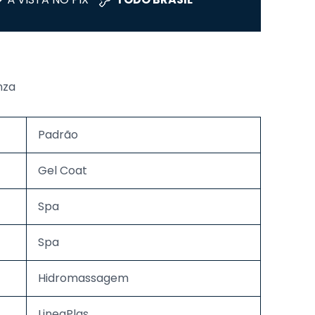
nza
Padrão
Gel Coat
Spa
Spa
Hidromassagem
LineaPlas