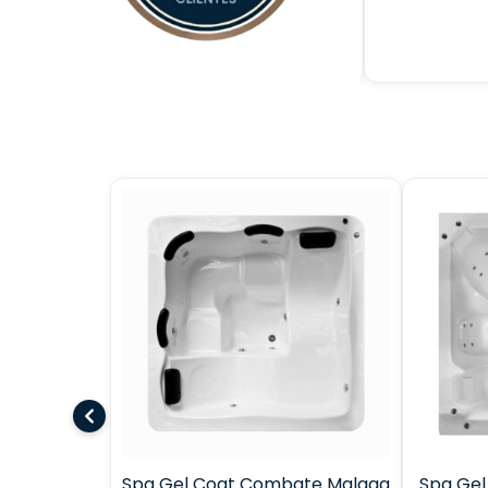
e
Spa Gel Coat Combate Malaga
Spa Gel