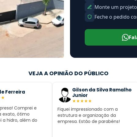
Monte um projeto
Feche o pedido c
Fal
VEJA A OPINIÃO DO PÚBLICO
Gilson da Silva Ramalho
e Ferreira
Junior
★
★
★
★
★
★
★
presa! Comprei e
Fiquei impressionado com a
 exato, ótimo
estrutura e organização da
i a hidro, além do
empresa. Estão de parabéns!