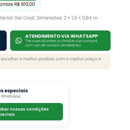
omize R$ 610,00
terial: Gel Coat; Dimensões: 2 × 1,5 × 0,64 m
ATENDIMENTO VIA WHATSAPP
Tire suas dúvidas ou finalize sua compra
com um de nossos vendedores.
a escolher o melhor produto com o melhor preço e
s especiais
o WhatsApp
saber nossas condições
peciais