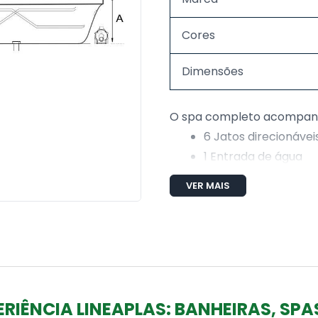
Cores
Dimensões
O spa completo acompa
6 Jatos direcionávei
1 Entrada de água
1 Saída de água
VER MAIS
1 Sucção
2 Entrada de ar (Are
Tubulação de água e
1 MotoBomba de 1 c
Produzida em Gel coa
4,5 a 5mm)
ERIÊNCIA LINEAPLAS: BANHEIRAS, SPA