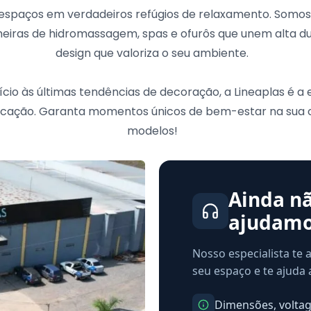
 espaços em verdadeiros refúgios de relaxamento. Somo
iras de hidromassagem, spas e ofurôs que unem alta dur
design que valoriza o seu ambiente.
cio às últimas tendências de decoração, a Lineaplas é a
ticação. Garanta momentos únicos de bem-estar na sua
modelos!
Ainda nã
ajudamo
Nosso especialista te 
seu espaço e te ajuda
Dimensões, voltage