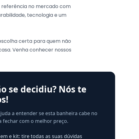
s referência no mercado com
abilidade, tecnologia e um
 escolha certa para quem não
 casa. Venha conhecer nossos
o se decidiu? Nós te
s!
ajuda a entender se esta banheira cabe no
 a fechar com o melhor preço.
m e kit: tire todas as suas dúvidas