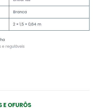
Branca
2 × 1,5 × 0,64 m
nha
s e reguláveis
jador)
 ar
v auto-drenante
t (alto brilho) + Fibra de vidro (Espessura de
S E OFURÔS