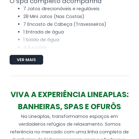
O spa completo acompanha
7 Jatos direcionáveis e reguláveis
28 Mini Jatos (Nas Costas)
7 Encosto de Cabeça (Travesseiros)
1 Entrada de água
1 Saída de água
4 Sucções
8 Entradas de ar (Arejador)
VER MAIS
Tubulação de água e ar
2 Super MotoBomba (Alta performance)
Produzida em Gel Coat
VIVA A EXPERIÊNCIA LINEAPLAS:
BANHEIRAS, SPAS E OFURÔS
Na Lineaplas, transformamos espaços em
verdadeiros refúgios de relaxamento. Somos
referência no mercado com uma linha completa de