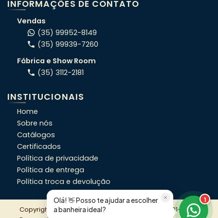
INFORMAÇÕES DE CONTATO
Atendimento consultivo via WhatsApp.
Vendas
(35) 99952-8149
(35) 99939-7260
ORÇAMENTO RÁPIDO
Fábrica e Show Room
Conte o seu projeto e indicamos o
(35) 3112-2181
modelo certo pro seu espaço.
INSTITUCIONAIS
OFERTAS DA SEMANA
Home
Veja condições exclusivas da semana,
Sobre nós
que não estão no site.
Catálogos
Certificados
PRECISA DE AJUDA?
Política de privacidade
Fale direto com nosso time e resolva
Política de entrega
em minutos.
Política troca e devolução
Olá! 👋 Posso te ajudar a escolher
1
Copyright © 2026 Lineaplas CNPJ: 62.522.666/0001-67 |
a banheira ideal?