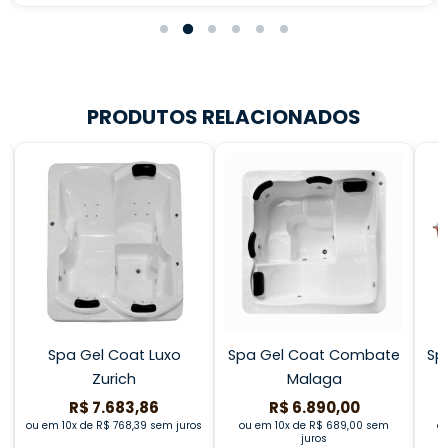
PRODUTOS RELACIONADOS
Spa Gel Coat Luxo
Spa Gel Coat Combate
Sp
Zurich
Malaga
R$ 7.683,86
R$ 6.890,00
s
ou em 10x de R$ 768,39 sem juros
ou em 10x de R$ 689,00 sem
ou
juros