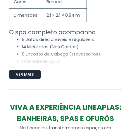
Cores
Branca
Dimensões
2,1 × 2,1 × 0,84 m
O spa completo acompanha
9 Jatos direcionáveis e reguláveis
14 Mini Jatos (Nas Costas)
8 Encosto de Cabeça (Travesseiros)
1 Entrada de água
1 Saída de água
VER MAIS
3 Sucções
4 Entradas de ar (Arejador)
Tubulação de água e ar
1 Super MotoBomba (Alta performance)
VIVA A EXPERIÊNCIA LINEAPLAS:
1 Motobomba de 1cv auto-drenante
BANHEIRAS, SPAS E OFURÔS
Na Lineaplas, transformamos espaços em