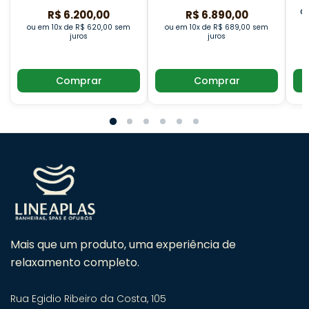
c
R$ 6.200,00
R$ 6.890,00
ou em 10x de R$ 620,00 sem
ou em 10x de R$ 689,00 sem
juros
juros
o
Comprar
Comprar
Mais que um produto, uma experiência de
relaxamento completo.
Rua Egidio Ribeiro da Costa, 105