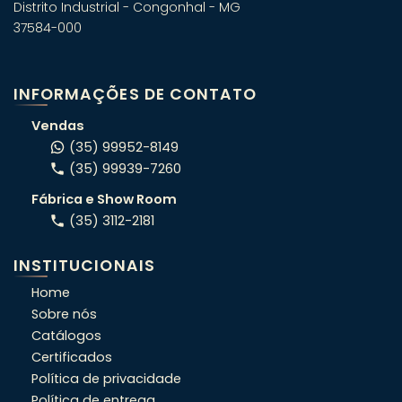
Distrito Industrial - Congonhal - MG
37584-000
Fale com um especialista em
banheiras! 🛁
INFORMAÇÕES DE CONTATO
Atendimento consultivo via WhatsApp.
Vendas
(35) 99952-8149
(35) 99939-7260
ORÇAMENTO RÁPIDO
Fábrica e Show Room
Conte o seu projeto e indicamos o
(35) 3112-2181
modelo certo pro seu espaço.
INSTITUCIONAIS
OFERTAS DA SEMANA
Home
Veja condições exclusivas da semana,
Sobre nós
que não estão no site.
Catálogos
Certificados
PRECISA DE AJUDA?
Política de privacidade
Fale direto com nosso time e resolva
Política de entrega