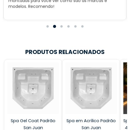
montadas para você ver como são as marcas e
modelos. Recomendo!
PRODUTOS RELACIONADOS
Spa Gel Coat Padrão
Spa em Acrílico Padrão
Spa
San Juan
San Juan
4 