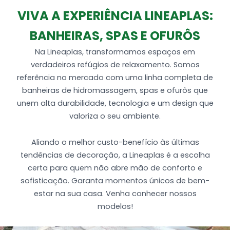
Produzida em Gel coat (alto brilho) + Fibra de
VIVA A EXPERIÊNCIA LINEAPLAS:
vidro (Espessura de 4,5 a 5mm)
BANHEIRAS, SPAS E OFURÔS
Na Lineaplas, transformamos espaços em
verdadeiros refúgios de relaxamento. Somos
referência no mercado com uma linha completa de
banheiras de hidromassagem, spas e ofurôs que
unem alta durabilidade, tecnologia e um design que
valoriza o seu ambiente.
Aliando o melhor custo-benefício às últimas
tendências de decoração, a Lineaplas é a escolha
certa para quem não abre mão de conforto e
sofisticação. Garanta momentos únicos de bem-
estar na sua casa. Venha conhecer nossos
modelos!