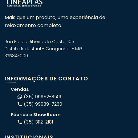
Mais que um produto, uma experiência de
relaxamento completo.
Rua Egidio Ribeiro da Costa, 105
Distrito Industrial - Congonhal - MG
37584-000
Fale com um especialista em
banheiras! 🛁
INFORMAÇÕES DE CONTATO
Atendimento consultivo via WhatsApp.
Vendas
(35) 99952-8149
(35) 99939-7260
ORÇAMENTO RÁPIDO
Fábrica e Show Room
Conte o seu projeto e indicamos o
(35) 3112-2181
modelo certo pro seu espaço.
INSTITUCIONAIS