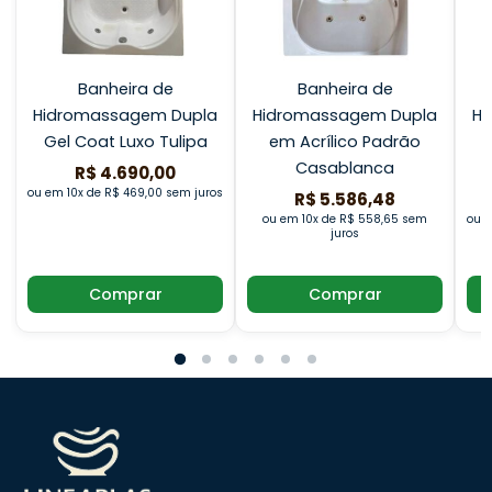
Banheira de
Banheira de
Hidromassagem Dupla
Hidromassagem Dupla
Hi
Gel Coat Luxo Tulipa
em Acrílico Padrão
Casablanca
R$ 4.690,00
ou em 10x de R$ 469,00 sem juros
R$ 5.586,48
ou em 10x de R$ 558,65 sem
ou e
juros
Comprar
Comprar