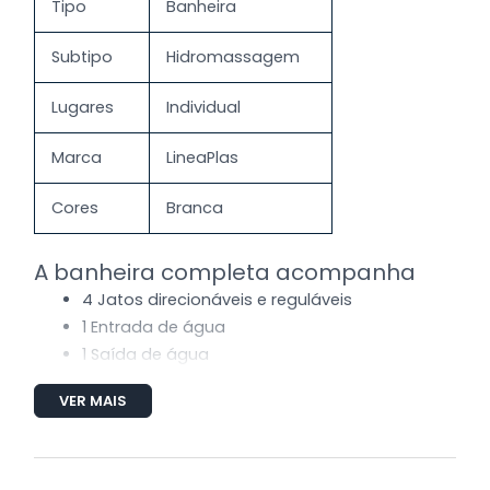
Tipo
Banheira
Subtipo
Hidromassagem
Lugares
Individual
Marca
LineaPlas
Cores
Branca
A banheira completa acompanha
4 Jatos direcionáveis e reguláveis
1 Entrada de água
1 Saída de água
1 Sucção
VER MAIS
2 Entrada de ar (Arejador)
Tubulação de água e ar
1 MotoBomba de 1/2 cv auto-drenante