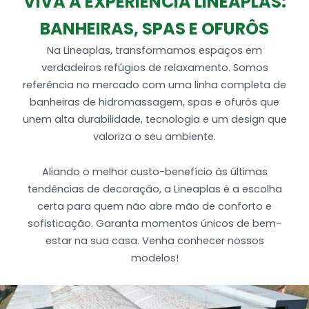
VIVA A EXPERIÊNCIA LINEAPLAS:
2 Entrada de ar (Arejador)
BANHEIRAS, SPAS E OFURÔS
Tubulação de água e ar
1 MotoBomba de 1/2 cv auto-drenante
Na Lineaplas, transformamos espaços em
Produzida em Gel coat (alto brilho) + Fibra de
verdadeiros refúgios de relaxamento. Somos
vidro (Espessura de 4,5 a 5mm)
referência no mercado com uma linha completa de
banheiras de hidromassagem, spas e ofurôs que
unem alta durabilidade, tecnologia e um design que
valoriza o seu ambiente.
Aliando o melhor custo-benefício às últimas
tendências de decoração, a Lineaplas é a escolha
certa para quem não abre mão de conforto e
sofisticação. Garanta momentos únicos de bem-
estar na sua casa. Venha conhecer nossos
modelos!