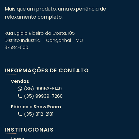
Mais que um produto, uma experiência de
relaxamento completo.
Rua Egidio Ribeiro da Costa, 105
Distrito Industrial - Congonhal - MG
37584-000
Fale com um especialista em
banheiras! 🛁
INFORMAÇÕES DE CONTATO
Atendimento consultivo via WhatsApp.
Vendas
(35) 99952-8149
(35) 99939-7260
ORÇAMENTO RÁPIDO
Fábrica e Show Room
Conte o seu projeto e indicamos o
(35) 3112-2181
modelo certo pro seu espaço.
INSTITUCIONAIS
OFERTAS DA SEMANA