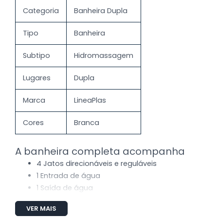
Categoria
Banheira Dupla
Tipo
Banheira
Subtipo
Hidromassagem
Lugares
Dupla
Marca
LineaPlas
Cores
Branca
A banheira completa acompanha
4 Jatos direcionáveis e reguláveis
1 Entrada de água
1 Saída de água
1 Sucção
VER MAIS
1 Entrada de ar (Arejador)