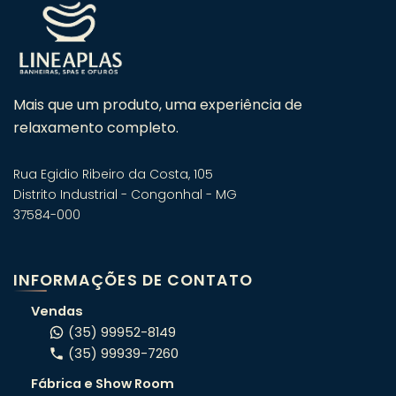
Mais que um produto, uma experiência de
relaxamento completo.
Rua Egidio Ribeiro da Costa, 105
Distrito Industrial - Congonhal - MG
37584-000
Fale com um especialista em
banheiras! 🛁
INFORMAÇÕES DE CONTATO
Atendimento consultivo via WhatsApp.
Vendas
(35) 99952-8149
(35) 99939-7260
ORÇAMENTO RÁPIDO
Fábrica e Show Room