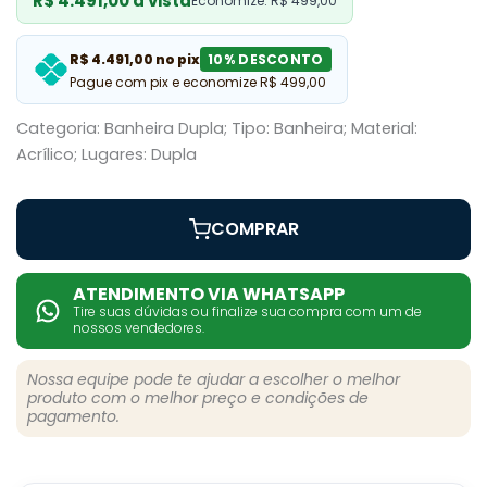
R$ 4.491,00 à vista
Economize: R$ 499,00
R$ 4.491,00 no pix
10% DESCONTO
Pague com pix e economize R$ 499,00
Categoria: Banheira Dupla; Tipo: Banheira; Material:
Acrílico; Lugares: Dupla
COMPRAR
ATENDIMENTO VIA WHATSAPP
Tire suas dúvidas ou finalize sua compra com um de
nossos vendedores.
Nossa equipe pode te ajudar a escolher o melhor
produto com o melhor preço e condições de
pagamento.