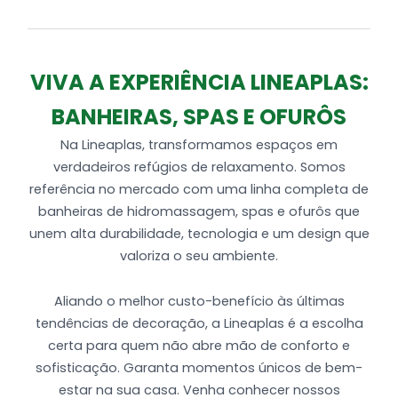
Tubulação de água e ar
1 MotoBomba de 1/2 cv auto-drenante
Produzida em Acrílico na Cor BRANCA,
VIVA A EXPERIÊNCIA LINEAPLAS:
BANHEIRAS, SPAS E OFURÔS
Na Lineaplas, transformamos espaços em
verdadeiros refúgios de relaxamento. Somos
referência no mercado com uma linha completa de
banheiras de hidromassagem, spas e ofurôs que
unem alta durabilidade, tecnologia e um design que
valoriza o seu ambiente.
Aliando o melhor custo-benefício às últimas
tendências de decoração, a Lineaplas é a escolha
certa para quem não abre mão de conforto e
sofisticação. Garanta momentos únicos de bem-
estar na sua casa. Venha conhecer nossos