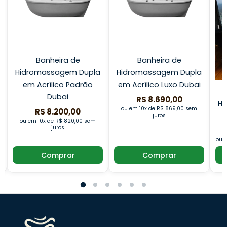
Banheira de
Banheira de
Hidromassagem Dupla
Hidromassagem Dupla
a
em Acrílico Padrão
em Acrílico Luxo Dubai
Dubai
R$ 8.690,00
Hi
s
ou em 10x de R$ 869,00 sem
R$ 8.200,00
juros
ou em 10x de R$ 820,00 sem
juros
ou e
Comprar
Comprar