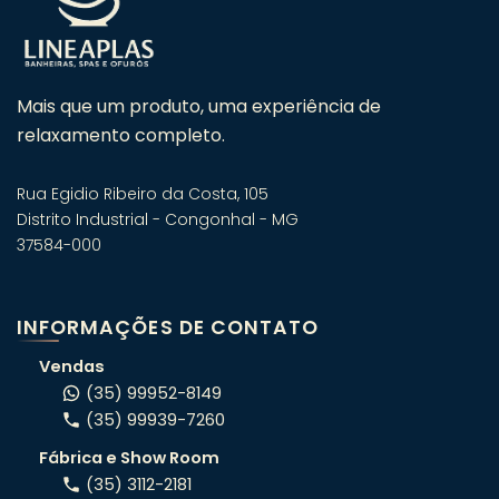
Mais que um produto, uma experiência de
relaxamento completo.
Rua Egidio Ribeiro da Costa, 105
Distrito Industrial - Congonhal - MG
37584-000
Fale com um especialista em
banheiras! 🛁
INFORMAÇÕES DE CONTATO
Atendimento consultivo via WhatsApp.
Vendas
(35) 99952-8149
(35) 99939-7260
ORÇAMENTO RÁPIDO
Fábrica e Show Room
Conte o seu projeto e indicamos o
(35) 3112-2181
modelo certo pro seu espaço.