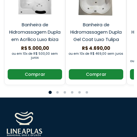
Banheira de
Banheira de
Hidromassagem Dupla
Hidromassagem Dupla
Hi
em Acrílico Luxo Ibiza
Gel Coat Luxo Tulipa
R$ 5.000,00
R$ 4.690,00
ou em 10x de R$ 500,00 sem
ou em 10x de R$ 469,00 sem juros
juros
ou e
Comprar
Comprar