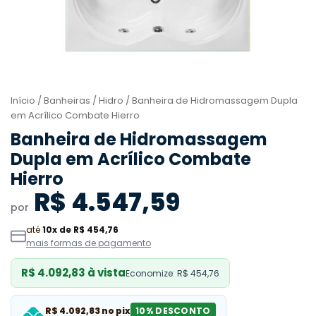
Início
/
Banheiras
/
Hidro
/ Banheira de Hidromassagem Dupla
em Acrílico Combate Hierro
Banheira de Hidromassagem
Dupla em Acrílico Combate
Hierro
R$ 4.547,59
por
até
10x de R$ 454,76
mais formas de pagamento
R$ 4.092,83 à vista
Economize: R$ 454,76
R$ 4.092,83 no pix
10% DESCONTO