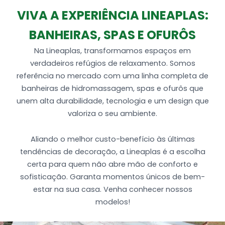
1 MotoBomba de 1 cv auto-drenante
VIVA A EXPERIÊNCIA LINEAPLAS:
Produzida em acrílico.
BANHEIRAS, SPAS E OFURÔS
Na Lineaplas, transformamos espaços em
verdadeiros refúgios de relaxamento. Somos
referência no mercado com uma linha completa de
banheiras de hidromassagem, spas e ofurôs que
unem alta durabilidade, tecnologia e um design que
valoriza o seu ambiente.
Aliando o melhor custo-benefício às últimas
tendências de decoração, a Lineaplas é a escolha
certa para quem não abre mão de conforto e
sofisticação. Garanta momentos únicos de bem-
estar na sua casa. Venha conhecer nossos
modelos!