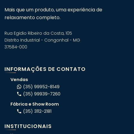
Mais que um produto, uma experiência de
relaxamento completo.
Rua Egidio Ribeiro da Costa, 105
Distrito Industrial - Congonhal - MG
37584-000
Fale com um especialista em
banheiras! 🛁
INFORMAÇÕES DE CONTATO
Atendimento consultivo via WhatsApp.
Vendas
(35) 99952-8149
(35) 99939-7260
ORÇAMENTO RÁPIDO
Fábrica e Show Room
Conte o seu projeto e indicamos o
(35) 3112-2181
modelo certo pro seu espaço.
INSTITUCIONAIS
OFERTAS DA SEMANA