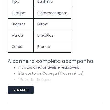
Tipo
Banheira
Subtipo
Hidromassagem
Lugares
Dupla
Marca
LineaPlas
Cores
Branca
A banheira completa acompanha
4 Jatos direcionáveis e reguláveis
2 Encosto de Cabeça (Travesseiros)
1 Entrada de água
1 Saída de água
VER MAIS
1 Sucção
1 Entrada de ar (Arejador)
Tubulação de água e ar